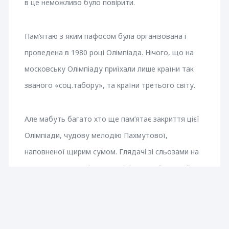
в це неможливо було повірити.
Пам’ятаю з яким пафосом була організована і
проведена в 1980 році Олімпіада. Нічого, що на
московську Олімпіаду приїхали лише країни так
званого «соц.табору», та країни третього світу.
Але мабуть багато хто ще пам’ятає закриття цієї
Олімпіади, чудову мелодію Пахмутової,
наповненої щирим сумом. Глядачі зі сльозами на
очах прощались під звуки цієї чудової мелодії з
куклою – ведмедем, який відлітав в нічне небо.
Ми думали тоді, що прощаємось із символом
Олімпіади, а насправді це було прощання з