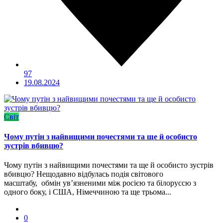
97
19.08.2024
Світ
Чому путін з найвищими почестями та ще й особисто
зустрів вбивцю?
Чому путін з найвищими почестями та ще й особисто зустрів
вбивцю? Нещодавно відбулась подія світового
масштабу, обмін ув’язненими між росією та білоруссю з
одного боку, і США, Німеччиною та ще трьома...
0