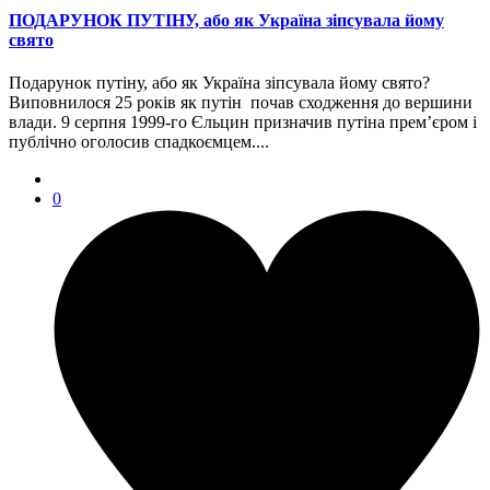
ПОДАРУНОК ПУТІНУ, або як Україна зіпсувала йому
свято
Подарунок путіну, або як Україна зіпсувала йому свято?
Виповнилося 25 років як путін почав сходження до вершини
влади. 9 серпня 1999-го Єльцин призначив путіна прем’єром і
публічно оголосив спадкоємцем....
0