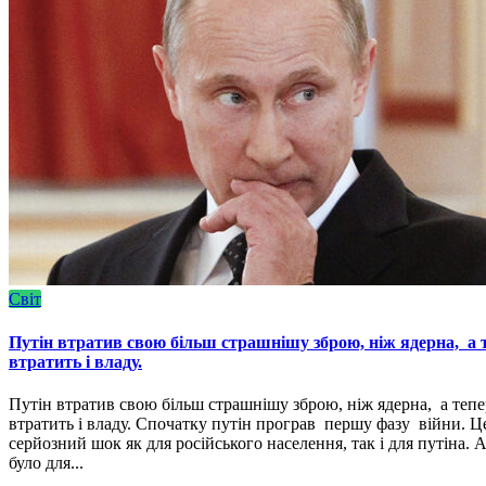
Світ
Путін втратив свою більш страшнішу зброю, ніж ядерна, а 
втратить і владу.
Путін втратив свою більш страшнішу зброю, ніж ядерна, а тепе
втратить і владу. Спочатку путін програв першу фазу війни. Ц
серйозний шок як для російського населення, так і для путіна. А
було для...