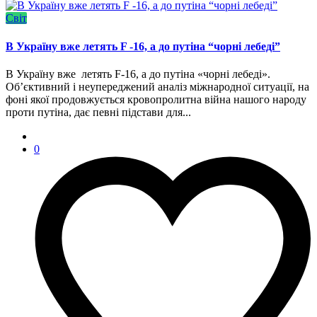
Світ
В Україну вже летять F -16, а до путіна “чорні лебеді”
В Україну вже летять F-16, а до путіна «чорні лебеді».
Обʼєктивний і неупереджений аналіз міжнародної ситуації, на
фоні якої продовжується кровопролитна війна нашого народу
проти путіна, дає певні підстави для...
0