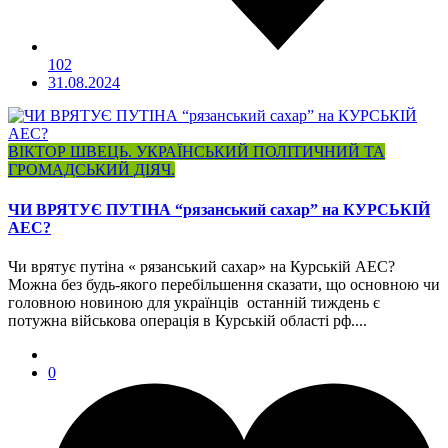
102
31.08.2024
ВІКТОР ШВЕЦЬ. УКРАЇНСЬКИЙ ПОЛІТИЧНИЙ ТА
ГРОМАДСЬКИЙ ДІЯЧ.
ЧИ ВРЯТУЄ ПУТІНА “рязанський сахар” на КУРСЬКІЙ
АЕС?
Чи врятує путіна « рязанський сахар» на Курській АЕС?
Можна без будь-якого перебільшення сказати, що основною чи
головною новиною для українців останній тиждень є
потужна військова операція в Курській області рф....
0