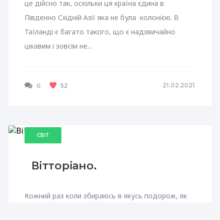
це дійсно так, оскільки ця країна єдина в
Південно Східній Азії яка не була колонією. В
Таїланді є багато такого, що є надзвичайно
цікавим і зовсім не...
21.02.2021
0
52
СВІТ
Вітторіано.
Кожний раз коли збираюсь в якусь подорож, як
правило, хвилююсь. Це хвилювання пов’язане з