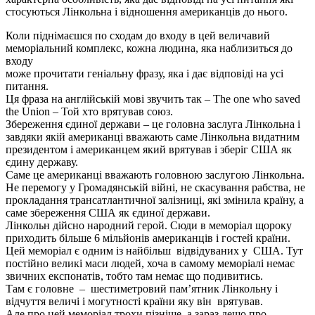
стосуються Лінкольна і відношення американців до нього.
Коли піднімаєшся по сходам до входу в цей величавий
меморіальний комплекс, кожна людина, яка наблизиться до
входу
може прочитати геніальну фразу, яка і дає відповіді на усі
питання.
Ця фраза на англійській мові звучить так – The one who saved
the Union – Той хто врятував союз.
Збереження єдиної держави – це головна заслуга Лінкольна і
завдяки якій американці вважають саме Лінкольна видатним
президентом і американцем який врятував і зберіг США як
єдину державу.
Саме це американці вважають головною заслугою Лінкольна.
Не перемогу у Громадянській війні, не скасування рабства, не
прокладання трансатлантичної залізниці, які змінила країну, а
саме збереження США як єдиної держави.
Лінкольн дійсно народний герой. Сюди в меморіал щороку
приходить більше 6 мільйонів американців і гостей країни.
Цей меморіал є одним із найбільш відвідуваних у США. Тут
постійно великі маси людей, хоча в самому меморіалі немає
звичних експонатів, тобто там немає що подивитись.
Там є головне – шестиметровий пам’ятник Лінкольну і
відчуття величі і могутності країни яку він врятував.
Але про цей меморіал трохи пізніше, а зараз дещо про