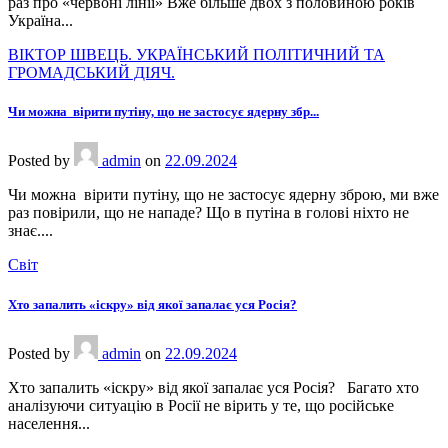
раз про «червоні лінії» Вже більше двох з половиною років
Україна...
ВІКТОР ШВЕЦЬ. УКРАЇНСЬКИЙ ПОЛІТИЧНИЙ ТА
ГРОМАДСЬКИЙ ДІЯЧ.
Чи можна вірити путіну, що не застосує ядерну збр...
Posted
by
admin
on
22.09.2024
Чи можна вірити путіну, що не застосує ядерну зброю, ми вже
раз повірили, що не нападе? Що в путіна в голові ніхто не
знає....
Світ
Хто запалить «іскру» від якої запалає уся Росія?
Posted
by
admin
on
22.09.2024
Хто запалить «іскру» від якої запалає уся Росія? Багато хто
аналізуючи ситуацію в Росії не вірить у те, що російське
населення...