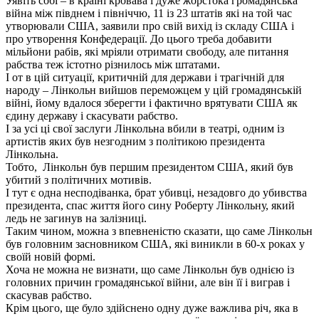
Уявіть собі – в країні кровава і дуже жорстока громадянська
війна між півднем і північчю, 11 із 23 штатів які на той час
утворювали США, заявили про свій вихід із складу США і
про утворення Конфедерації. До цього треба добавити
мільйони рабів, які мріяли отримати свободу, але питання
рабства теж істотно різнилось між штатами.
І от в цій ситуації, критичній для держави і трагічній для
народу – Лінкольн вийшов переможцем у цій громадянській
війні, йому вдалося зберегти і фактично врятувати США як
єдину державу і скасувати рабство.
І за усі ці свої заслуги Лінкольна вбили в театрі, одним із
артистів яких був незгодним з політикою президента
Лінкольна.
Тобто, Лінкольн був першим президентом США, який був
убитий з політичних мотивів.
І тут є одна несподіванка, брат убивці, незадовго до убивства
президента, спас життя його сину Роберту Лінкольну, який
ледь не загинув на залізниці.
Таким чином, можна з впевненістю сказати, що саме Лінкольн
був головним засновником США, які виникли в 60-х роках у
своїй новій формі.
Хоча не можна не визнати, що саме Лінкольн був однією із
головних причин громадянської війни, але він її і виграв і
скасував рабство.
Крім цього, ще було здійснено одну дуже важлива річ, яка в