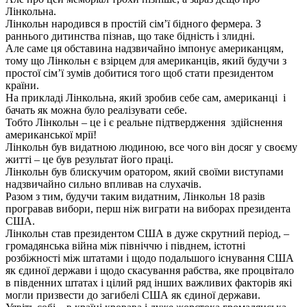
Лінкольна.
Лінкольн народився в простій сім’ї бідного фермера. З
раннього дитинства пізнав, що таке бідність і злидні.
Але саме ця обставина надзвичайно імпонує американцям,
тому що Лінкольн є взірцем для американців, який будучи з
простої сім’ї зумів добитися того щоб стати президентом
країни.
На прикладі Лінкольна, який зробив себе сам, американці і
бачать як можна було реалізувати себе.
Тобто Лінкольн – це і є реальне підтвердження здійснення
американської мрії!
Лінкольн був видатною людиною, все чого він досяг у своєму
житті – це був результат його праці.
Лінкольн був блискучим оратором, який своїми виступами
надзвичайно сильно впливав на слухачів.
Разом з тим, будучи таким видатним, Лінкольн 18 разів
програвав вибори, перш ніж виграти на виборах президента
США.
Лінкольн став президентом США в дуже скрутний період, –
громадянська війна між північчю і півднем, істотні
розбіжності між штатами і щодо подальшого існування США
як єдиної держави і щодо скасування рабства, яке процвітало
в південних штатах і цілий ряд інших важливих факторів які
могли призвести до загибелі США як єдиної держави.