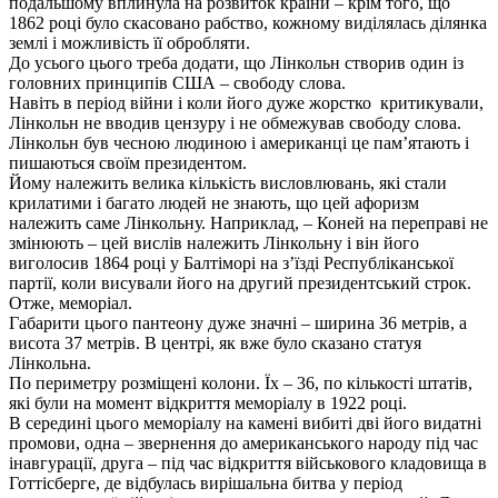
подальшому вплинула на розвиток країни – крім того, що
1862 році було скасовано рабство, кожному виділялась ділянка
землі і можливість її обробляти.
До усього цього треба додати, що Лінкольн створив один із
головних принципів США – свободу слова.
Навіть в період війни і коли його дуже жорстко критикували,
Лінкольн не вводив цензуру і не обмежував свободу слова.
Лінкольн був чесною людиною і американці це пам’ятають і
пишаються своїм президентом.
Йому належить велика кількість висловлювань, які стали
крилатими і багато людей не знають, що цей афоризм
належить саме Лінкольну. Наприклад, – Коней на переправі не
змінюють – цей вислів належить Лінкольну і він його
виголосив 1864 році у Балтіморі на з’їзді Республіканської
партії, коли висували його на другий президентський строк.
Отже, меморіал.
Габарити цього пантеону дуже значні – ширина 36 метрів, а
висота 37 метрів. В центрі, як вже було сказано статуя
Лінкольна.
По периметру розміщені колони. Їх – 36, по кількості штатів,
які були на момент відкриття меморіалу в 1922 році.
В середині цього меморіалу на камені вибиті дві його видатні
промови, одна – звернення до американського народу під час
інавгурації, друга – під час відкриття військового кладовища в
Готтісберге, де відбулась вирішальна битва у період