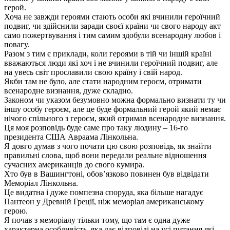
герой.
Хоча не завжди героями стають особи які вчинили героїчний
подвиг, чи здійснили заради своєї країни чи свого народу акт
само пожертвування і тим самим здобули всенародну любов і
повагу.
Разом з тим є приклади, коли героями в тій чи іншій країні
вважаються люди які хоч і не вчинили героїчний подвиг, але
на увесь світ прославили свою країну і свій народ.
Якби там не було, але стати народним героєм, отримати
всенародне визнання, дуже складно.
Законом чи указом безумовно можна формально визнати ту чи
іншу особу героєм, але це буде формальний герой який немає
нічого спільного з героєм, який отримав всенародне визнання.
Ця моя розповідь буде саме про таку людину – 16-го
президента США Авраама Лінкольна.
Я довго думав з чого почати цю свою розповідь, як знайти
правильні слова, щоб вони передали реальне відношення
сучасних американців до свого кумира.
Хто був в Вашингтоні, обов’язково повинен був відвідати
Меморіал Лінкольна.
Це видатна і дуже помпезна споруда, яка більше нагадує
Пантеон у Древній Греції, ніж меморіал американському
герою.
Я почав з меморіалу тільки тому, що там є одна дуже
характерна особливість, яка дає відповіді на усі питання які