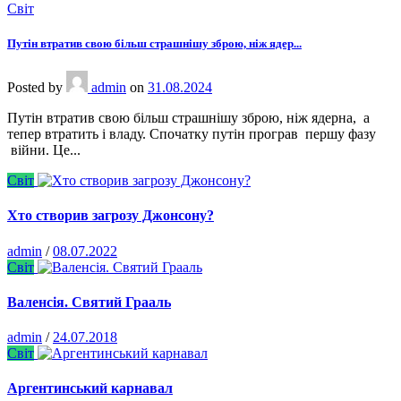
Світ
Путін втратив свою більш страшнішу зброю, ніж ядер...
Posted
by
admin
on
31.08.2024
Путін втратив свою більш страшнішу зброю, ніж ядерна, а
тепер втратить і владу. Спочатку путін програв першу фазу
війни. Це...
Світ
Хто створив загрозу Джонсону?
admin
/
08.07.2022
Світ
Валенсія. Святий Грааль
admin
/
24.07.2018
Світ
Аргентинський карнавал