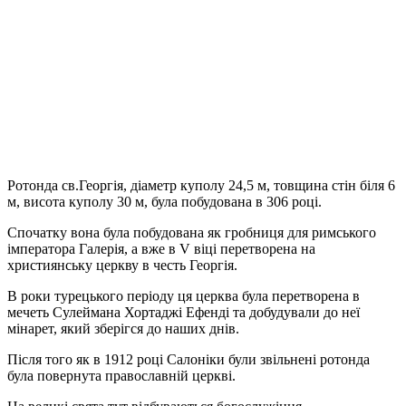
Ротонда св.Георгія, діаметр куполу 24,5 м, товщина стін біля 6
м, висота куполу 30 м, була побудована в 306 році.
Спочатку вона була побудована як гробниця для римського
імператора Галерія, а вже в V віці перетворена на
християнську церкву в честь Георгія.
В роки турецького періоду ця церква була перетворена в
мечеть Сулеймана Хортаджі Ефенді та добудували до неї
мінарет, який зберігся до наших днів.
Після того як в 1912 році Салоніки були звільнені ротонда
була повернута православній церкві.