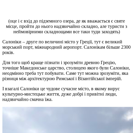
(оце і є вхід до підземного озера, де як вважається є святе
місце, пройти до нього надзвичайно складно, але туристи з
неймовірними складнощами все таки туди заходять)
Салоніки – друге по величині місто у Греції, тут є великий
морський порт, міжнародний аеропорт. Салонікам більше 2300
років.
Для того щоб краще пізнати і зрозуміти древню Грецію,
точніше Македонське царство, столицею якого були Салоніки,
неодмінно треба тут побувати. Саме тут можна зрозуміти, яка
різниця між архітектурою Римської і Візантійської імперій.
І взагалі Салоніки це чудове сучасне місто, в якому вирує
культурно-мистецьке життя, дуже добрі і привітні люди,
надзвичайно смачна їжа.