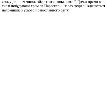
якому дивним чином збереглася ікона святої. Греки прямо в
скелі побудували храм св.Параскеви і зараз сюди з’їжджаються
паломники з усього православного світу.