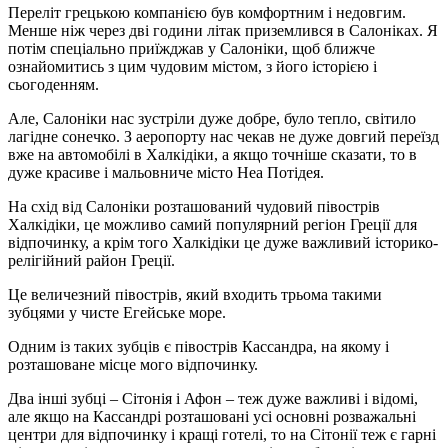
Переліт грецькою компанією був комфортним і недовгим.
Менше ніж через дві години літак приземлився в Салоніках. Я
потім спеціально приїжджав у Салоніки, щоб ближче
ознайомитись з цим чудовим містом, з його історією і
сьогоденням.
Але, Салоніки нас зустріли дуже добре, було тепло, світило
лагідне сонечко. З аеропорту нас чекав не дуже довгий переїзд
вже на автомобілі в Халкідіки, а якщо точніше сказати, то в
дуже красиве і мальовниче місто Неа Потідея.
На схід від Салоніки розташований чудовий півострів
Халкідіки, це можливо самий популярний регіон Греції для
відпочинку, а крім того Халкідіки це дуже важливий історико-
релігійний район Греції.
Це величезний півострів, який входить трьома такими
зубцями у чисте Егейське море.
Одним із таких зубців є півострів Кассандра, на якому і
розташоване місце мого відпочинку.
Два інші зубці – Сітонія і Афон – теж дуже важливі і відомі,
але якщо на Кассандрі розташовані усі основні розважальні
центри для відпочинку і кращі готелі, то на Сітонії теж є гарні