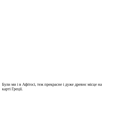
Були ми і в Афітосі, теж прекрасне і дуже древнє місце на
карті Греції.