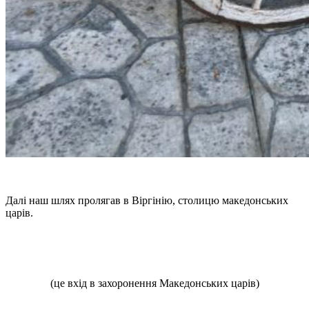
Далі наш шлях пролягав в Віргінію, столицю македонських
царів.
(це вхід в захоронення Македонських царів)