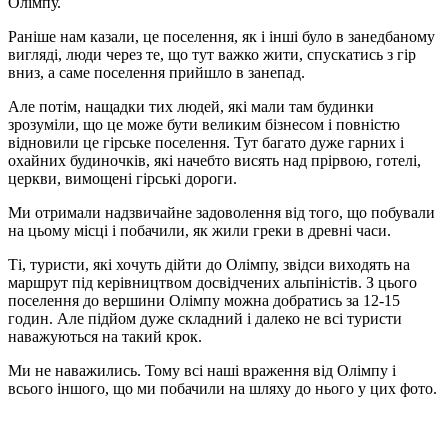
Олімпу.
Раніше нам казали, це поселення, як і інші було в занедбаному
вигляді, люди через те, що тут важко жити, спускатись з гір
вниз, а саме поселення прийшло в занепад.
Але потім, нащадки тих людей, які мали там будинки
зрозуміли, що це може бути великим бізнесом і повністю
відновили це гірське поселення. Тут багато дуже гарних і
охайних будиночків, які начебто висять над прірвою, готелі,
церкви, вимощені гірські дороги.
Ми отримали надзвичайне задоволення від того, що побували
на цьому місці і побачили, як жили греки в древні часи.
Ті, туристи, які хочуть дійти до Олімпу, звідси виходять на
маршрут під керівництвом досвідчених альпіністів. З цього
поселення до вершини Олімпу можна добратись за 12-15
годин. Але підйом дуже складний і далеко не всі туристи
наважуються на такий крок.
Ми не наважились. Тому всі наші враження від Олімпу і
всього іншого, що ми побачили на шляху до нього у цих фото.