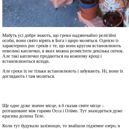
Мабуть усі добре знають, що греки надзвичайно релігійні
особи, вони свято вірять в Бога і щиро моляться. Однією із
характерних рис греків є те, що вони кругом встановлюють
невеликі каплички, в яких можна розмістити декілька свічок.
Але такі каплички продаються на кожному кроці і
встановлюються всюди.
Але греки їх не тільки встановлюють і забувають. Ні, вони їх
доглядають і там моляться.
Ще одне дуже значне місце, я б сказав святе місце –
розташоване між горами Осса і Олімп. Тут знаходиться дуже
красива долина Теле.
Коли тут будували залізницю, то знайшли підземне озеро, в