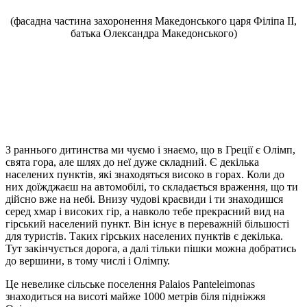
(фасадна частина захоронення Македонського царя Філіпа ІІ,
батька Олександра Македонського)
З раннього дитинства ми чуємо і знаємо, що в Греції є Олімп,
свята гора, але шлях до неї дуже складний. Є декілька
населених пунктів, які знаходяться високо в горах. Коли до
них доїжджаєш на автомобілі, то складається враження, що ти
дійсно вже на небі. Внизу чудові краєвиди і ти знаходишся
серед хмар і високих гір, а навколо тебе прекрасний вид на
гірський населений пункт. Він існує в переважній більшості
для туристів. Таких гірських населених пунктів є декілька.
Тут закінчується дорога, а далі тільки пішки можна добратись
до вершини, в тому числі і Олімпу.
Це невелике сільське поселення Palaios Panteleimonas
знаходиться на висоті майже 1000 метрів біля підніжжя