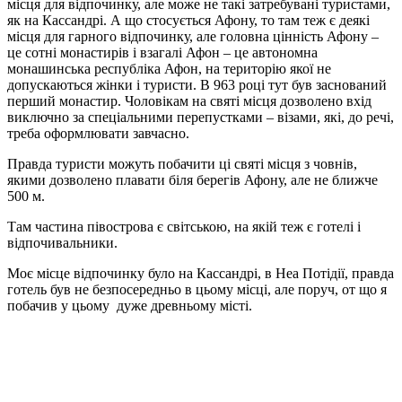
місця для відпочинку, але може не такі затребувані туристами,
як на Кассандрі. А що стосується Афону, то там теж є деякі
місця для гарного відпочинку, але головна цінність Афону –
це сотні монастирів і взагалі Афон – це автономна
монашинська республіка Афон, на територію якої не
допускаються жінки і туристи. В 963 році тут був заснований
перший монастир. Чоловікам на святі місця дозволено вхід
виключно за спеціальними перепустками – візами, які, до речі,
треба оформлювати завчасно.
Правда туристи можуть побачити ці святі місця з човнів,
якими дозволено плавати біля берегів Афону, але не ближче
500 м.
Там частина півострова є світською, на якій теж є готелі і
відпочивальники.
Моє місце відпочинку було на Кассандрі, в Неа Потідії, правда
готель був не безпосередньо в цьому місці, але поруч, от що я
побачив у цьому дуже древньому місті.