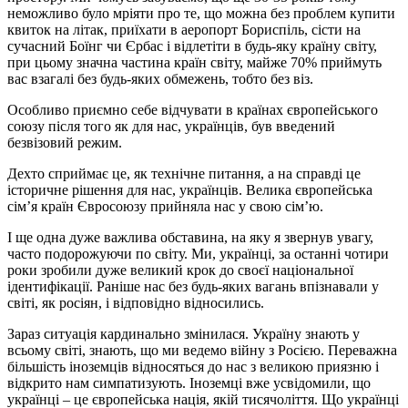
неможливо було мріяти про те, що можна без проблем купити
квиток на літак, приїхати в аеропорт Бориспіль, сісти на
сучасний Боїнг чи Єрбас і відлетіти в будь-яку країну світу,
при цьому значна частина країн світу, майже 70% приймуть
вас взагалі без будь-яких обмежень, тобто без віз.
Особливо приємно себе відчувати в країнах європейського
союзу після того як для нас, українців, був введений
безвізовий режим.
Дехто сприймає це, як технічне питання, а на справді це
історичне рішення для нас, українців. Велика європейська
сім’я країн Євросоюзу прийняла нас у свою сім’ю.
І ще одна дуже важлива обставина, на яку я звернув увагу,
часто подорожуючи по світу. Ми, українці, за останні чотири
роки зробили дуже великий крок до своєї національної
ідентифікації. Раніше нас без будь-яких вагань впізнавали у
світі, як росіян, і відповідно відносились.
Зараз ситуація кардинально змінилася. Україну знають у
всьому світі, знають, що ми ведемо війну з Росією. Переважна
більшість іноземців відносяться до нас з великою приязню і
відкрито нам симпатизують. Іноземці вже усвідомили, що
українці – це європейська нація, якій тисячоліття. Що українці