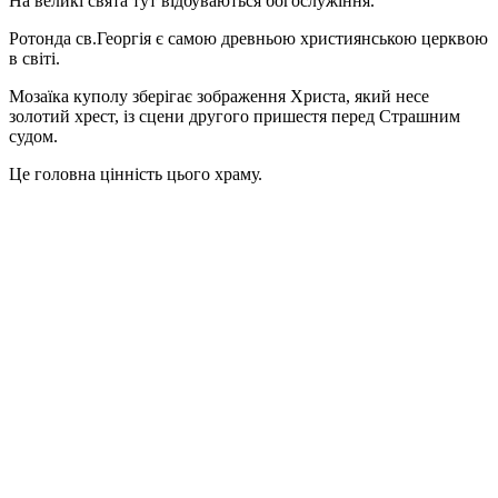
На великі свята тут відбуваються богослужіння.
Ротонда св.Георгія є самою древньою християнською церквою
в світі.
Мозаїка куполу зберігає зображення Христа, який несе
золотий хрест, із сцени другого пришестя перед Страшним
судом.
Це головна цінність цього храму.