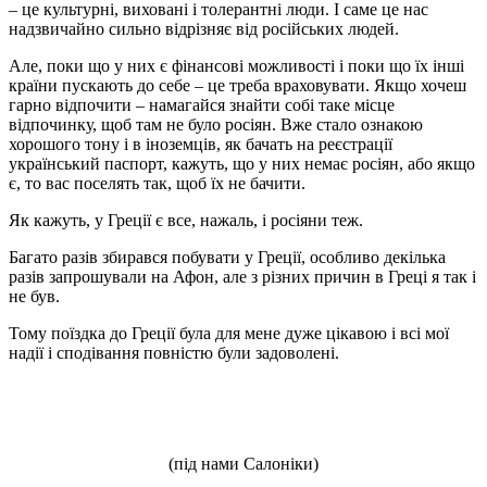
– це культурні, виховані і толерантні люди. І саме це нас
надзвичайно сильно відрізняє від російських людей.
Але, поки що у них є фінансові можливості і поки що їх інші
країни пускають до себе – це треба враховувати. Якщо хочеш
гарно відпочити – намагайся знайти собі таке місце
відпочинку, щоб там не було росіян. Вже стало ознакою
хорошого тону і в іноземців, як бачать на реєстрації
український паспорт, кажуть, що у них немає росіян, або якщо
є, то вас поселять так, щоб їх не бачити.
Як кажуть, у Греції є все, нажаль, і росіяни теж.
Багато разів збирався побувати у Греції, особливо декілька
разів запрошували на Афон, але з різних причин в Греці я так і
не був.
Тому поїздка до Греції була для мене дуже цікавою і всі мої
надії і сподівання повністю були задоволені.
(під нами Салоніки)