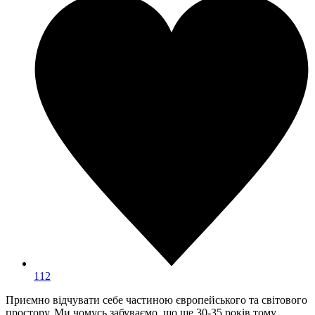
112
Приємно відчувати себе частиною європейського та світового
простору. Ми чомусь забуваємо, що ще 30-35 років тому