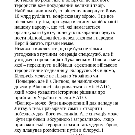
терористів вже побудований великий табір.
Найбільш дивним було рішення повернути йому
10 млрд рублів та конфісковану зброю. І це все
після заяв путіна, про «удар в спину нашій країні і
нашому народу», що «ті, які намагаються
організувати бунт», понесуть покарання і будуть
нести відповідальність перед законом і народом.
Версій багато, правди немає.
Неможна виключати, що це була не тільки
узгоджена з путіним операція спецслужб, але й
узгоджена провокація з Лукашенком. Головна мета
якої – перекинути найбільш ефективне військово
терористичне з’єднання у Білорусію. Як відомо,
Білорусія межує не тільки з Україною чи
Польщею, але й з Литвою, де найближчими
днями у Вільнюсі відкривається саміт НАТО,
який може ухвалити історичне рішення про
прийняття України в члени НАТО.
«Вагнер» може бути використаний для нападу на
Литву, з тим, щоб зірвати саміт і створити
небезпеку для його учасників. Але ситуація може
бути ще більш абсурдною і загрозливою, якщо
пригожинські терористи захоплять ядерну зброю,
яку планував розмістити путін в білорусіі і