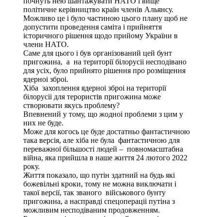
почнуть нею шантажувати НАТО і вище
політичне керівництво країн членів Альянсу.
Можливо це і було частиною цього плану щоб не
допустити проведення саміта і прийняття
історичного рішення щодо прийому України в
члени НАТО.
Саме для цього і був організований цей бунт
пригожина, а на території білорусіі несподівано
для усіх, було прийнято рішення про розміщення
ядерноі зброі.
Хіба захоплення ядерноі зброі на території
білорусіі для терористів пригожина може
створювати якусь проблему?
Впевнений у тому, що жодноі проблеми з цим у
них не буде.
Може для когось це буде достатньо фантастичною
така версія, але хіба не була фантастичною для
переважної більшості людей – повномасштабна
війна, яка прийшла в наше життя 24 лютого 2022
року.
Життя показало, що путін здатний на будь які
божевільні кроки, тому не можна виключати і
такої версії, так званого військового бунту
пригожина, а насправді спецопераціі путіна з
можливим несподіваним продовженням.