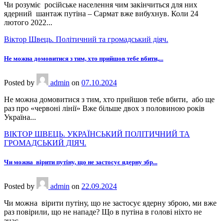
Чи розуміє російське населення чим закінчиться для них
ядерний шантаж путіна – Сармат вже вибухнув. Коли 24
лютого 2022...
Віктор Швець. Політичний та громадський діяч.
Не можна домовитися з тим, хто прийшов тебе вбити,...
Posted
by
admin
on
07.10.2024
Не можна домовитися з тим, хто прийшов тебе вбити, або ще
раз про «червоні лінії» Вже більше двох з половиною років
Україна...
ВІКТОР ШВЕЦЬ. УКРАЇНСЬКИЙ ПОЛІТИЧНИЙ ТА
ГРОМАДСЬКИЙ ДІЯЧ.
Чи можна вірити путіну, що не застосує ядерну збр...
Posted
by
admin
on
22.09.2024
Чи можна вірити путіну, що не застосує ядерну зброю, ми вже
раз повірили, що не нападе? Що в путіна в голові ніхто не
знає....