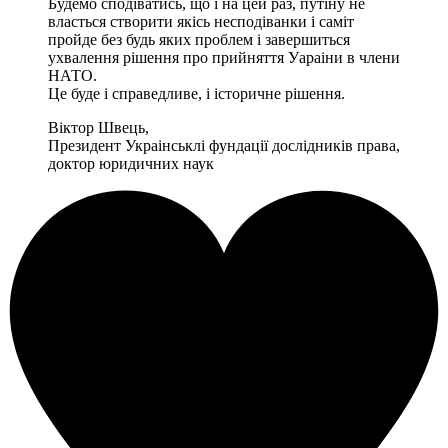
Будемо сподіватись, що і на цей раз, путіну не
власться створити якісь несподіванки і саміт
пройде без будь яких проблем і завершиться
ухвалення рішення про прийняття Уараіни в члени
НАТО.
Це буде і справедливе, і історичне рішення.
Віктор Швець,
Президент Украінськлі фундації дослідників права,
доктор юридичних наук