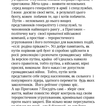
пригожина .Мета одна – виявити нелояльних
серед вищого генералітету в армії і спецслужбах.
І вони досягли своєї мети, в результаті цього
бунту, кожен побачив те, що і хотів побачити.
Путін – нелояльних до нього вищих
представників генералітету і спецслужб, та
чиновників найвищого рангу , а Пригожин –
політичну вагу своєї приватної військовоі
компанії, а простіше – терористичного
угруповання і його потенціал для важливих подій,
«єслі родіна прікажєт». Усі добре памятають, як
путін порівняв цей бунт зі спробою здійснити в
росіі революцію і розпочати громадянську війну.
За версією путіна, країна об’єдналась навколо
свого правителя, тобто путіна, а військові, вірні
присязі, виконали його наказ і не допустили
громадянськоі війни. Тобто, путін хотів
представити себе перед населенням, як сильного і
популярного лідера, здатного перемогти будь яких
заколотників. Його рейтинг стрімко зріс.
А що Пригожин ? Посудіть самі – зберіг своє
життя, майже повністю зберіг контроль над своім
терористичним угрупуванням, кримінальні справи
проти нього закриті. Він вільно може пересуватись
не тільки по росіі., але й білорусіі, де для його