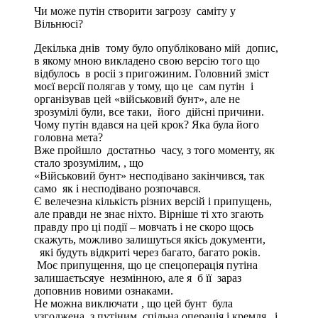
Чи може путін створити загрозу саміту у
Вільнюсі?
Декілька днів тому було опубліковано мій допис,
в якому мною викладено свою версію того що
відбулось в росіі з пригожиним. Головний зміст
моєї версії полягав у тому, що це сам путін і
організував цей «військовий бунт», але не
зрозумілі були, все таки, його дійсні причини.
Чому путін вдався на цей крок? Яка була його
головна мета?
Вже пройшло достатньо часу, з того моменту, як
стало зрозумілим, , що
«Військовий бунт» несподівано закінчився, так
само як і несподівано розпочався.
Є велечезна кількість різних версій і припущень,
але правди не знає ніхто. Вірніше ті хто згають
правду про ці події – мовчать і не скоро щось
скажуть, можливо залишуться якісь документи,
які будуть відкриті через багато, багато років.
Моє припущення, що це спецоперація путіна
залишаєтьсяуе незмінною, але я б її зараз
доповнив новими ознаками.
Не можна виключати , що цей бунт була
узгоджена з путіним, спільна операція і кремля, і