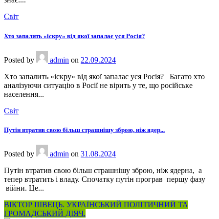
Світ
Хто запалить «іскру» від якої запалає уся Росія?
Posted
by
admin
on
22.09.2024
Хто запалить «іскру» від якої запалає уся Росія? Багато хто
аналізуючи ситуацію в Росії не вірить у те, що російське
населення...
Світ
Путін втратив свою більш страшнішу зброю, ніж ядер...
Posted
by
admin
on
31.08.2024
Путін втратив свою більш страшнішу зброю, ніж ядерна, а
тепер втратить і владу. Спочатку путін програв першу фазу
війни. Це...
ВІКТОР ШВЕЦЬ. УКРАЇНСЬКИЙ ПОЛІТИЧНИЙ ТА
ГРОМАДСЬКИЙ ДІЯЧ.