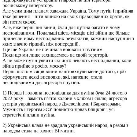
російському імператору.
Але усим цим планам заважала Україна. Тому путін і прийняв
таке рішення – піти війною на своїх православних братів, як
він потім скаже.
Але, вже перші дні війни, були для путіна багато в чому
несподіваними. Подальші шість місяців цієї війни ще більше
принесли йому несподіваних результатів, кожний наступний з
яких значно гірший, ніж попередній.
І це ще Україна не починала воювати з путіним.
Поки що ми лише захищаємось на своїй території.
А чи може путін уявити які його чекають несподіванки, коли
війна прийде в росію, москву?
Перші шість місяців війни наштовхнули мене до того, щоб
сформувати деякі висновки, які, напевне, стали
несподіваними для агресора і путіна.
1) Перша і головна несподіванка для путіна була 24 лютого
2022 року – замість п’ятої колони з хлібом і сіллю, агресора
зустрів український народ з Джевелінами і Баряктарами.
Мужність і героїзм ЗСУ повністю зірвав бліцкріг і усі
стратегічні плани путіна.
2) Украінська влада не зрадила український народ, а разом з
народом стала на захист Вітчизни.