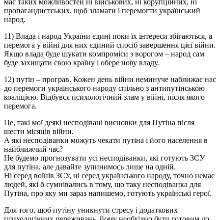
має таких можливостей ні військових, ні корупційних, ні
пропагандистських, щоб зламати і перемогти український
народ.
11) Влада і народ України єдині поки їх інтереси збігаються, а
перемога у війні для них єдиний спосіб завершення цієї війни.
Якщо влада буде шукати компроміси з ворогом – народ сам
буде захищати свою країну і обере нову владу.
12) путін – програв. Кожен день війни неминуче наближає нас
до перемоги украінського народу спільно з антипутінською
коаліцією. Відбувся психологічний злам у війні, після якого –
перемога.
Це, такі мої деякі несподівані висновки для Путіна після
шести місяців війни.
А які несподіванки можуть чекати путіна і його населення в
найближчий час?
Не будемо прогнозувати усі несподіванки, які готують ЗСУ
для путіна, але давайте зупинимось лише на одній.
Ні серед воїнів ЗСУ, ні серед українського народу, точно немає
людей, які б сумнівались в тому, що таку несподіванка для
Путіна, про яку ми зараз напишемо, готують українські герої.
Для того, щоб путіну уникнути стресу і додаткових
психологічних переживань, йому необхідно бути готовим до