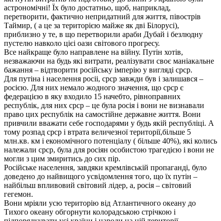
астрономічні! Їх було достатньо, щоб, наприклад,
перетворити, фактично непридатний для життя, півострів
Таймир, ( а це за територією майже як дві Білорусі),
приблизно у те, в що перетворили араби Дубай і безлюдну
пустелю навколо цієі оази світового прогресу.
Все найкраще було направлене на війну. Путін хотів,
незважаючи на будь які витрати, реалізувати своє маніакальне
бажання – відтворити російську імперію у вигляді срср.
Для путіна і населення росіі, срср завжди був і залишався –
росією. Для них немало жодного значення, що срср є
федерацією в яку входило 15 начебто, рівноправних
республік, для них срср – це була росія і вони не визнавали
право цих республік на самостійне державне життя. Вони
привчили вважати себе господарями у будь якій республіці. А
тому розпад срср і втрата величезної території,більше 5
млн.кв. км і економічного потенціалу ( більше 40%), які колись
належали срср, була для росіян особистою трагедією і вони не
могли з цим змиритись до сих пір.
Російське населення, завдяки кремлівській пропаганді, було
доведено до найвищого усвідомлення того, що їх путін –
найбільш впливовий світовий лідер, а, росія – світовий
гегемон.
Вони мріяли усю територію від Атлантичного океану до
Тихого океану обгорнути колорадською стрічкою і
підпорядкувати усі країни і народи на цій території