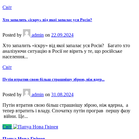
Світ
Хто запалить «іскру» від якої запалає уся Росія?
Posted
by
admin
on
22.09.2024
Хто запалить «іскру» від якої запалає уся Росія? Багато хто
аналізуючи ситуацію в Росії не вірить у те, що російське
населення...
Світ
Путін втратив свою більш страшнішу зброю, ніж ядер...
Posted
by
admin
on
31.08.2024
Путін втратив свою більш страшнішу зброю, ніж ядерна, а
тепер втратить і владу. Спочатку путін програв першу фазу
війни. Це...
Світ
Папуа Нова Гвінея