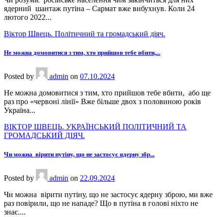
ядерний шантаж путіна – Сармат вже вибухнув. Коли 24
лютого 2022...
Віктор Швець. Політичний та громадський діяч.
Не можна домовитися з тим, хто прийшов тебе вбити,...
Posted
by
admin
on
07.10.2024
Не можна домовитися з тим, хто прийшов тебе вбити, або ще
раз про «червоні лінії» Вже більше двох з половиною років
Україна...
ВІКТОР ШВЕЦЬ. УКРАЇНСЬКИЙ ПОЛІТИЧНИЙ ТА
ГРОМАДСЬКИЙ ДІЯЧ.
Чи можна вірити путіну, що не застосує ядерну збр...
Posted
by
admin
on
22.09.2024
Чи можна вірити путіну, що не застосує ядерну зброю, ми вже
раз повірили, що не нападе? Що в путіна в голові ніхто не
знає....