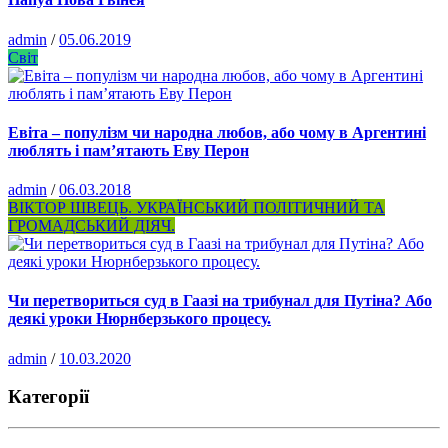
admin
/
05.06.2019
Світ
Евіта – популізм чи народна любов, або чому в Аргентині
люблять і пам’ятають Еву Перон
admin
/
06.03.2018
ВІКТОР ШВЕЦЬ. УКРАЇНСЬКИЙ ПОЛІТИЧНИЙ ТА
ГРОМАДСЬКИЙ ДІЯЧ.
Чи перетвориться суд в Гаазі на трибунал для Путіна? Або
деякі уроки Нюрнберзького процесу.
admin
/
10.03.2020
Категорії