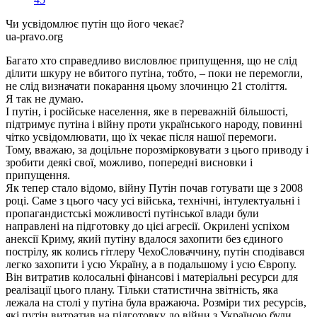
Чи усвідомлює путін що його чекає?
ua-pravo.org
Багато хто справедливо висловлює припущення, що не слід
ділити шкуру не вбитого путіна, тобто, – поки не перемогли,
не слід визначати покарання цьому злочинцю 21 століття.
Я так не думаю.
І путін, і російське населення, яке в переважній більшості,
підтримує путіна і війну проти українського народу, повинні
чітко усвідомлювати, що їх чекає після нашої перемоги.
Тому, вважаю, за доцільне порозмірковувати з цього приводу і
зробити деякі свої, можливо, попередні висновки і
припущення.
Як тепер стало відомо, війну Путін почав готувати ще з 2008
році. Саме з цього часу усі війська, технічні, інтулектуальні і
пропагандистські можливості путінської влади були
направлені на підготовку до цієі агресії. Окрилені успіхом
анексії Криму, який путіну вдалося захопити без єдиного
пострілу, як колись гітлеру ЧехоСловаччину, путін сподівався
легко захопити і усю Україну, а в подальшому і усю Європу.
Він витратив колосальні фінансові і матеріальні ресурси для
реалізації цього плану. Тільки статистична звітність, яка
лежала на столі у путіна була вражаюча. Розміри тих ресурсів,
які путін витратив на підготовку до війни з Україною були