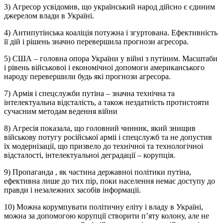
3) Агресор усвідомив, що український народ дійсно є єдиним
джерелом влади в Україні.
4) Антипутінська коаліція потужна і згуртована. Ефективність
її дій і рішень значно перевершила прогнози агресора.
5) США – головна опора України у війні з путіним. Масштаби
і рівень військовоі і економічноі допомоги американського
народу перевершили будь які прогнози агресора.
7) Армія і спецслужби путіна – значна технічна та
інтелектуальна відсталість, а також нездатність протистояти
сучасним методам ведення війни
8) Агресія показала, що головний чинник, який знищив
військову потугу російської арміі і спецслужб та не допустив
їх модернізації, що призвело до технічноі та технологічноі
відсталості, інтелектуальноі деградації – корупція.
9) Пропаганда , як частина державноі політики путіна,
ефективна лише до тих пір, поки населення немає доступу до
правди і незалежних засобів інформаціі.
10) Можна корумпувати політичну еліту і владу в Україні,
можна за допомогою корупції створити п’яту колону, але не