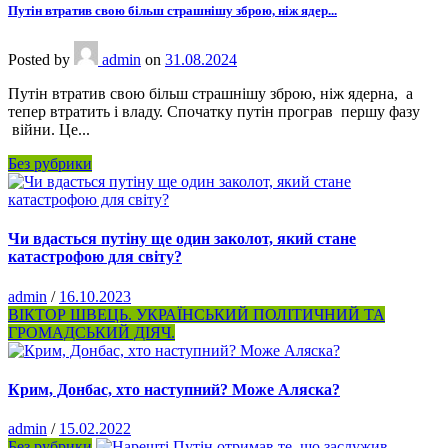
Путін втратив свою більш страшнішу зброю, ніж ядер...
Posted
by
admin
on
31.08.2024
Путін втратив свою більш страшнішу зброю, ніж ядерна, а
тепер втратить і владу. Спочатку путін програв першу фазу
війни. Це...
Без рубрики
Чи вдасться путіну ще один заколот, який стане
катастрофою для світу?
admin
/
16.10.2023
ВІКТОР ШВЕЦЬ. УКРАЇНСЬКИЙ ПОЛІТИЧНИЙ ТА
ГРОМАДСЬКИЙ ДІЯЧ.
Крим, Донбас, хто наступний? Може Аляска?
admin
/
15.02.2022
Без рубрики