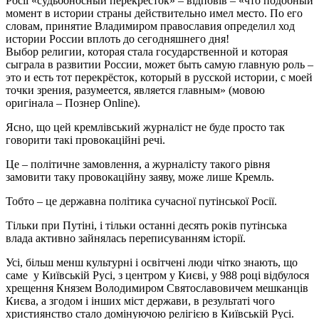
Росії «судьбоносный перекрёсток» – відповів – «что подобный
момент в истории страны действительно имел место. По его
словам, принятие Владимиром православия определил ход
истории России вплоть до сегодняшнего дня!
Выбор религии, которая стала государственной и которая
сыграла в развитии России, может быть самую главную роль –
это и есть тот перекрёсток, который в русской истории, с моей
точки зрения, разумеется, является главным» (мовою
оригінала – Познер Online).
Ясно, що цей кремлівський журналіст не буде просто так
говорити такі провокаційні речі.
Це – політичне замовлення, а журналісту такого рівня
замовити таку провокаційну заяву, може лише Кремль.
Тобто – це державна політика сучасної путінської Росії.
Тільки при Путіні, і тільки останні десять років путінська
влада активно зайнялась переписуванням історії.
Усі, більш менш культурні і освітчені люди чітко знають, що
саме у Київській Русі, з центром у Києві, у 988 році відбулося
хрещення Князем Володимиром Святославовичем мешканців
Києва, а згодом і інших міст держави, в результаті чого
християнство стало домінуючою релігією в Київській Русі.