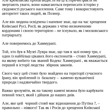
Але кремлівські пропагандисти на ці історичні факти не
звертають уваги, вони намагаються переписати історію у
свідомості руського населення. Саме тому і використовують
авторитет таких людей, як Познер.
Але він людина освідчена і напевне знає, що на час хрещення
Київської Русі, Росії, як держави з чітко визначеними
кордонами і своєю територією – не існувало, як і московського
патріархату.
Але повернемось до Хаммурапі.
Той, хто був в Музеі Лувра знає, що там в залі номер три, є
один із найбільш цікавих його експонатів – стовп Хаммурапі,
на якому вибито так званий Кодекс Хаммурапі , як вважається
перший в історії людства збірник законів.
Свого часу цей стовп було знайдено на території сучасного
Ірану, він зроблений із базальту – каменю вулканічної
природи і надзвичайно твердого.
Важко зрозуміти, як на такому камені можна було карбувати
певний текст, який і дійшов до наших днів.
Але, яке цей чорний стовб має відношення до Путіна ?, –
правильно – ніякого! Так як і Росія до хрещення Київської