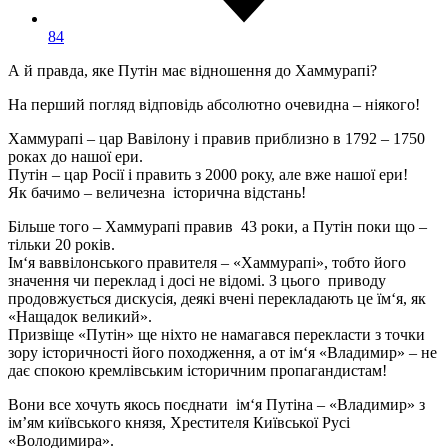
84
А й правда, яке Путін має відношення до Хаммурапі?
На перший погляд відповідь абсолютно очевидна – ніякого!
Хаммурапі – цар Вавілону і правив приблизно в 1792 – 1750
роках до нашої ери.
Путін – цар Росії і править з 2000 року, але вже нашої ери!
Як бачимо – величезна історична відстань!
Більше того – Хаммурапі правив 43 роки, а Путін поки що –
тільки 20 років.
Ім‘я ваввілонського правителя – «Хаммурапі», тобто його
значення чи переклад і досі не відомі. З цього приводу
продовжується дискусія, деякі вчені перекладають це їм‘я, як
«Нащадок великий».
Призвіще «Путін» ще ніхто не намагався перекласти з точки
зору історичності його походження, а от ім‘я «Владимир» – не
дає спокою кремлівським історичним пропагандистам!
Вони все хочуть якось поєднати ім‘я Путіна – «Владимир» з
ім’ям київського князя, Хрестителя Київської Русі
«Володимира».