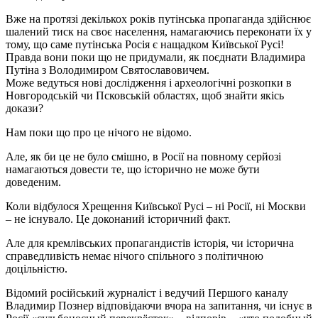
Вже на протязі декількох років путінська пропаганда здійснює
шалений тиск на своє населення, намагаючись переконати їх у
тому, що саме путінська Росія є нащадком Київської Русі!
Правда вони поки що не придумали, як поєднати Владимира
Путіна з Володимиром Святославовичем.
Може ведуться нові дослідження і археологічні розкопки в
Новгородській чи Псковській областях, щоб знайти якісь
докази?
Нам поки що про це нічого не відомо.
Але, як би це не було смішно, в Росії на повному серйозі
намагаються довести те, що історично не може бути
доведеним.
Коли відбулося Хрещення Київської Русі – ні Росії, ні Москви
– не існувало. Це доконаний історичний факт.
Але для кремлівських пропагандистів історія, чи історична
справедливість немає нічого спільного з політичною
доцільністю.
Відомий російський журналіст і ведучий Першого каналу
Владимир Познер відповідаючи вчора на запитання, чи існує в