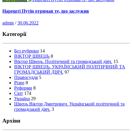
Нарешті Путін отримав те, що заслужив
admin
/
30.06.2022
Категорії
Без рубрики
14
ВІКТОР ШВЕЦЬ
8
Віктор Швець. Політичний та громадський діяч.
15
ВІКТОР ШВЕЦЬ. УКРАЇНСЬКИЙ ПОЛІТИЧНИЙ ТА
ГРОМАДСЬКИЙ ДІЯЧ.
97
Правосуддя
5
Різне
8
Реформи
8
Світ
174
Україна
29
Швець Віктор Дмитрович. Український політичний та
громадський діяч.
3
Архіви