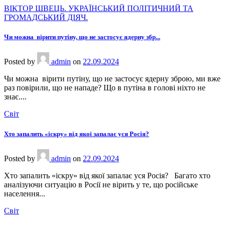
ВІКТОР ШВЕЦЬ. УКРАЇНСЬКИЙ ПОЛІТИЧНИЙ ТА
ГРОМАДСЬКИЙ ДІЯЧ.
Чи можна вірити путіну, що не застосує ядерну збр...
Posted
by
admin
on
22.09.2024
Чи можна вірити путіну, що не застосує ядерну зброю, ми вже
раз повірили, що не нападе? Що в путіна в голові ніхто не
знає....
Світ
Хто запалить «іскру» від якої запалає уся Росія?
Posted
by
admin
on
22.09.2024
Хто запалить «іскру» від якої запалає уся Росія? Багато хто
аналізуючи ситуацію в Росії не вірить у те, що російське
населення...
Світ