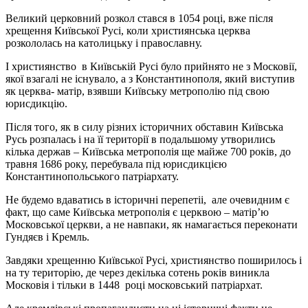
Великий церковний розкол стався в 1054 році, вже після
хрещення Київської Русі, коли християнська церква
розкололась на католицьку і православну.
І християнство в Київській Русі було прийнято не з Московії,
якої взагалі не існувало, а з Константинополя, який виступив
як церква- матір, взявши Київську метрополію під свою
юрисдикцію.
Після того, як в силу різних історичних обставин Київська
Русь розпалась і на її території в подальшому утворились
кілька держав – Київська метрополія ще майже 700 років, до
травня 1686 року, перебувала під юрисдикцією
Константинопольського патріархату.
Не будемо вдаватись в історичні перепетіі, але очевидним є
факт, що саме Київська метрополія є церквою – матір’ю
Московської церкви, а не навпаки, як намагається переконати
Гундяєв і Кремль.
Завдяки хрещенню Київської Русі, християнство поширилось і
на ту територію, де через декілька сотень років виникла
Московія і тільки в 1448 році московський патріархат.