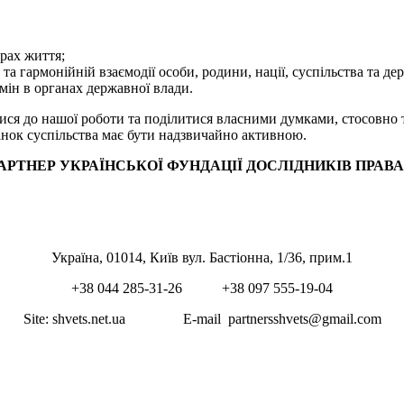
ерах життя;
та гармонійній взаємодії особи, родини, нації, суспільства та де
мін в органах державної влади.
ся до нашої роботи та поділитися власними думками, стосовно 
ланок суспільства має бути надзвичайно активною.
АРТНЕР УКРАЇНСЬКОЇ ФУНДАЦІЇ ДОСЛІДНИКІВ ПРАВА
Україна, 01014, Київ вул. Бастіонна, 1/36, прим.1
+38 044 285-31-26 +38 097 555-19-04
Site: shvets.net.ua E-mail partnersshvets@gmail.com