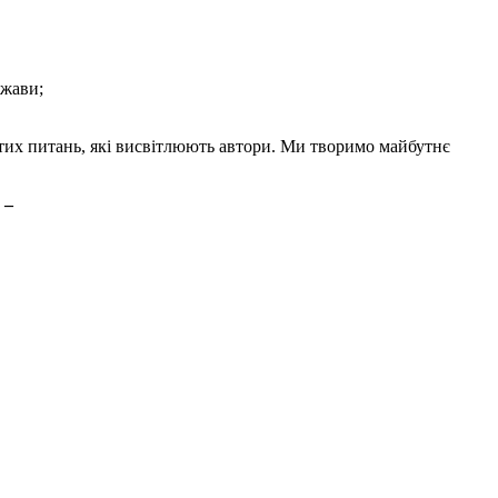
ржави;
тих питань, які висвітлюють автори. Ми творимо майбутнє
 –